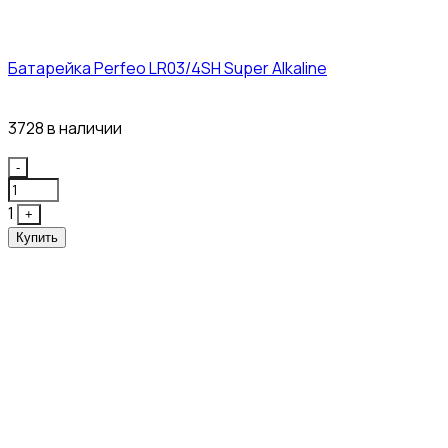
Батарейка Perfeo LR03/4SH Super Alkaline
10₽
3728 в наличии
Quantity
-
1
+
Купить