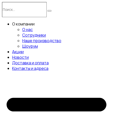
Перейти
Поиск…
к
Поиск
содержимому
О компании
О нас
Сотрудники
Наше производство
Шоурум
Акции
Новости
Доставка и оплата
Контакты и адреса