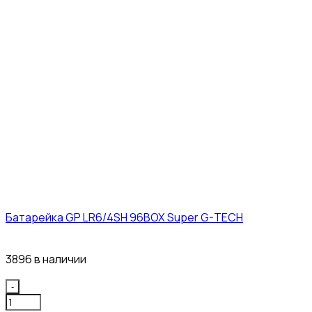
Батарейка GP LR6/4SH 96BOX Super G-TECH
27₽
3896 в наличии
Quantity
-