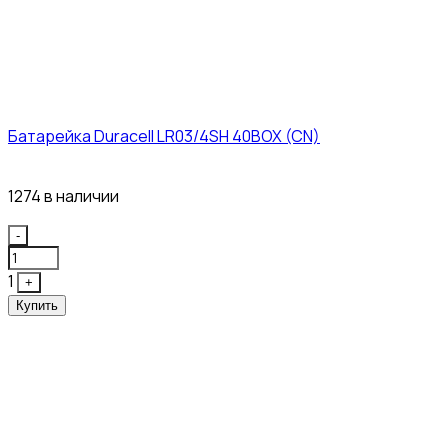
Батарейка Duracell LR03/4SH 40BOX (CN)
43₽
1274 в наличии
Quantity
-
1
+
Купить