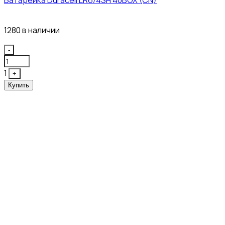
43₽
1280 в наличии
Quantity
-
1
+
Купить