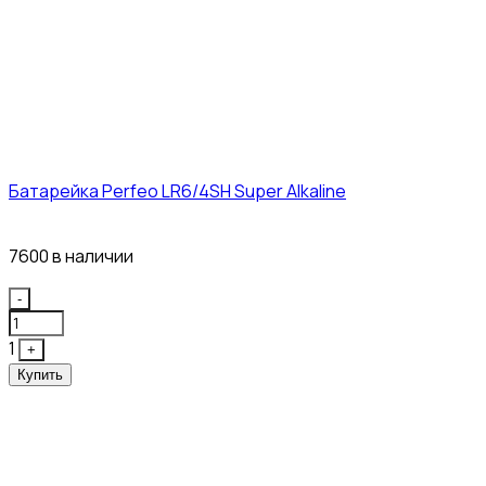
Батарейка Perfeo LR6/4SH Super Alkaline
12₽
7600 в наличии
Quantity
-
1
+
Купить