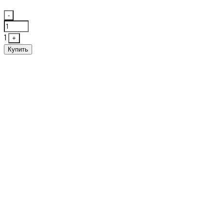
Quantity
-
1
+
Купить