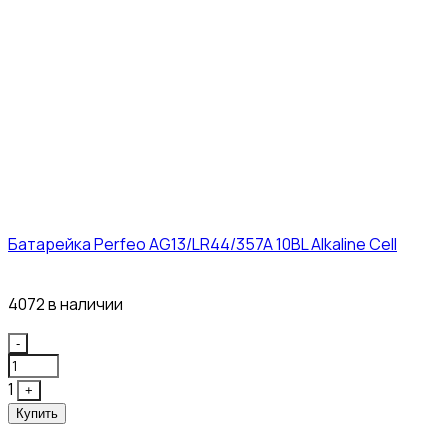
Батарейка Perfeo AG13/LR44/357A 10BL Alkaline Cell
3₽
4072 в наличии
Quantity
-
1
+
Купить