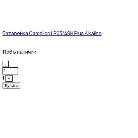
Батарейка Camelion LR03/4SH Plus Alkaline
21₽
1156 в наличии
Quantity
-
1
+
Купить