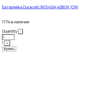
Батарейка Duracell LR03/4SH 40BOX (CN)
43₽
1774 в наличии
Quantity
-
1
+
Купить