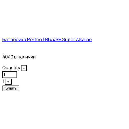
Батарейка Perfeo LR6/4SH Super Alkaline
12₽
4040 в наличии
Quantity
-
1
+
Купить