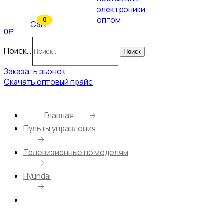
0
Cart
0₽
Поиск…
Поиск
Заказать звонок
Скачать оптовый прайс
Главная
🡢
Пульты управления
🡢
Телевизионные по моделям
🡢
Hyundai
🡢
Пульт Huayu для Hyundai, Blaupunkt JX-C005 CH-
VER.2 (H-LED32ES5008)