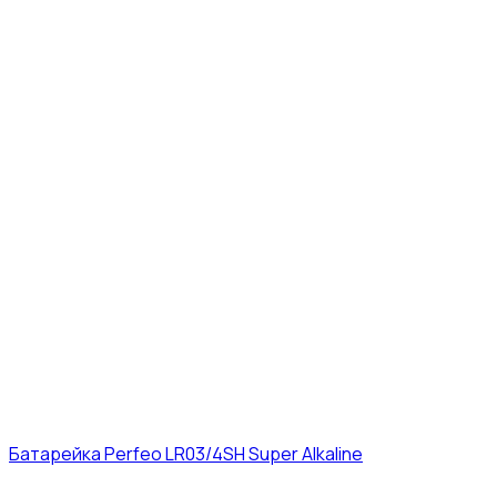
Батарейка Perfeo LR03/4SH Super Alkaline
10₽