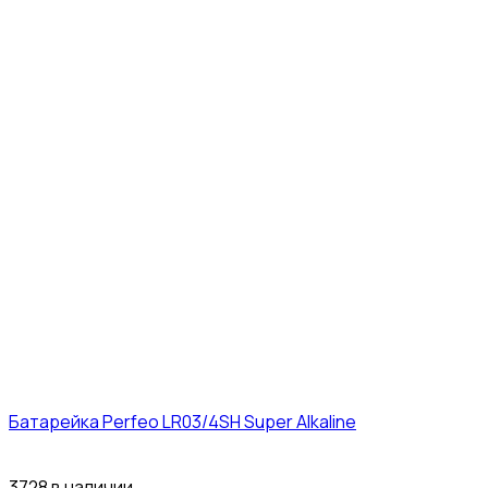
Батарейка Perfeo LR03/4SH Super Alkaline
10₽
3728 в наличии