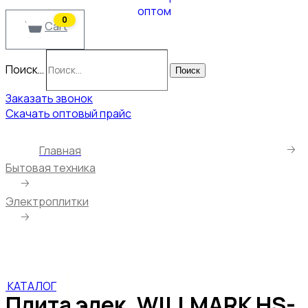
0
Cart
Поиск…
Поиск
Заказать звонок
Скачать оптовый прайс
🡢
Главная
Бытовая техника
🡢
Электроплитки
🡢
Плита элек. WILLMARK HS-115 (1 чугунная конф.*185 mm,
1500Вт, корпус из нерж.стали, цвет черный)
КАТАЛОГ
Плита элек. WILLMARK HS-