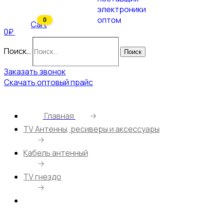
0
Cart
0₽
Поиск…
Поиск
Заказать звонок
Скачать оптовый прайс
Главная
🡢
ТV Антенны, ресиверы и аксессуары
🡢
Кабель антенный
🡢
TV гнездо
🡢
Переходник антенный TV гнездо – F гнездо
угловой (50 шт)