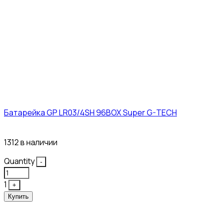
Батарейка GP LR03/4SH 96BOX Super G-TECH
27₽
1312 в наличии
Quantity
-
1
+
Купить