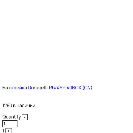
Батарейка Duracell LR6/4SH 40BOX (CN)
43₽
1280 в наличии
Quantity
-
1
+