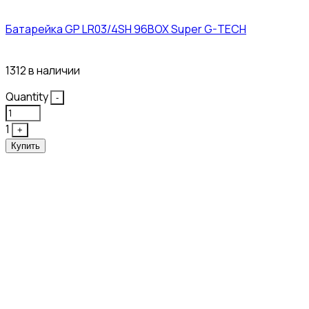
Батарейка GP LR03/4SH 96BOX Super G-TECH
27₽
1312 в наличии
Quantity
-
1
+
Купить