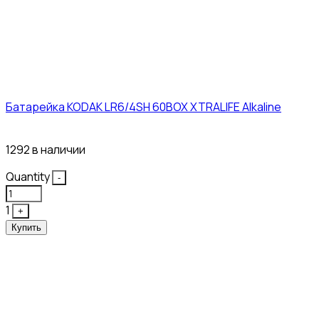
Батарейка KODAK LR6/4SH 60BOX XTRALIFE Alkaline
21₽
1292 в наличии
Quantity
-
1
+
Купить