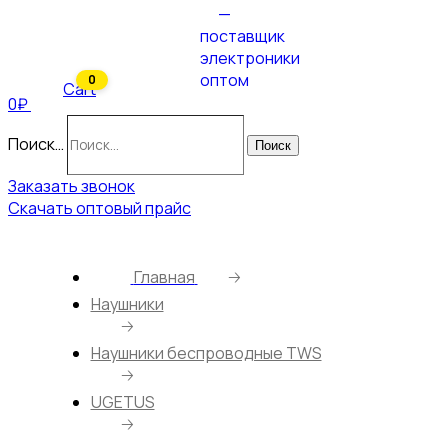
0
Cart
0₽
Поиск…
Поиск
Заказать звонок
Скачать оптовый прайс
Главная
🡢
Наушники
🡢
Наушники беспроводные TWS
🡢
UGETUS
🡢