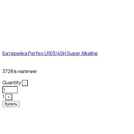
Батарейка Perfeo LR03/4SH Super Alkaline
10₽
3728 в наличии
Quantity
-
1
+
Купить