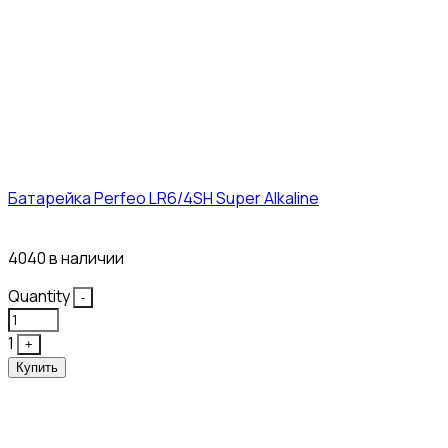
Батарейка Perfeo LR6/4SH Super Alkaline
12₽
4040 в наличии
Quantity
-
1
+
Купить