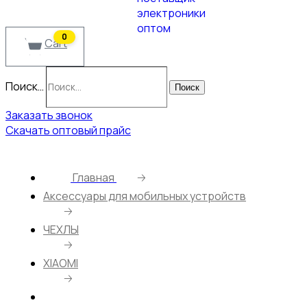
0
Cart
Поиск…
Поиск
Заказать звонок
Скачать оптовый прайс
Главная
🡢
Аксессуары для мобильных устройств
🡢
ЧЕХЛЫ
🡢
XIAOMI
🡢
Чехол Funny Print для Xiaomi Redmi 9A (028)