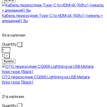
Кабель переходник Type-C to HDMI 4K (60hz) (никель +
алюминий) 3м
450₽
94 в наличии
Quantity
-
1
+
Купить
OTG переходник CQ066 Lightning на USB Metal в
блистере (Black)
445₽
21 в наличии
Quantity
-