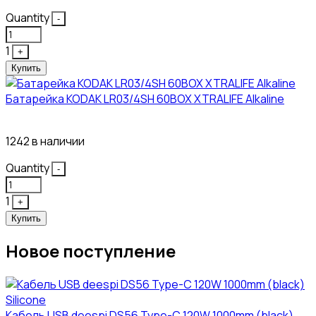
Quantity
-
1
+
Купить
Батарейка KODAK LR03/4SH 60BOX XTRALIFE Alkaline
21₽
1242 в наличии
Quantity
-
1
+
Купить
Новое поступление
Кабель USB deespi DS56 Type-C 120W 1000mm (black)