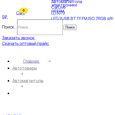
0
Cart
0₽
Поиск…
Поиск
Заказать звонок
Скачать оптовый прайс
Главная
🡢
Автотовары
🡢
Автомагнитолы
🡢
Автомагнитола CarLive LD3019
LED.2USB.BT.TF.FM.ISO.7RGB.4RCA