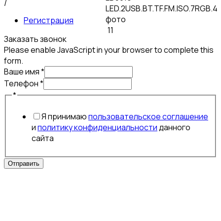
/
Регистрация
Заказать звонок
Please enable JavaScript in your browser to complete this
form.
Ваше имя
*
Ваше
Телефон
*
имя
*
Телефон
Я принимаю
пользовательское соглашение
и
политику конфиденциальности
данного
сайта
Отправить
Аксессуары для мобильных устройств
Бытовая техника