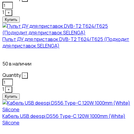
1
+
Купить
Пульт ДУ для приставок DVB-T2 T624/T625 (Подходит
для приставок SELENGA)
121₽
50 в наличии
Quantity
-
1
+
Купить
Кабель USB deespi DS56 Type-C 120W 1000mm (White)
Silicone
117₽