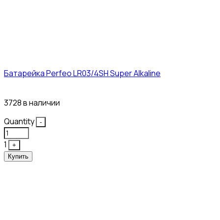
Батарейка Perfeo LR03/4SH Super Alkaline
10₽
3728 в наличии
Quantity
-
1
+
Купить